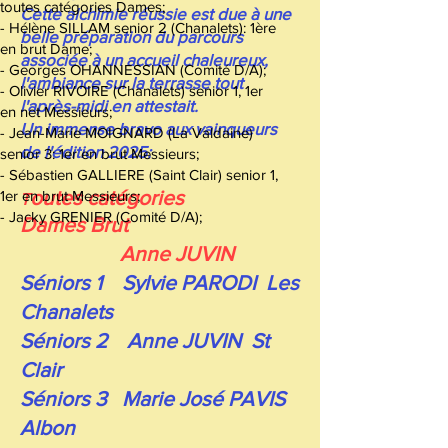
toutes catégories Dames;
Cette alchimie réussie est due à une
- Hélène SILLAM senior 2 (Chanalets): 1ère
belle préparation du parcours
en brut Dame;
associée à un accueil chaleureux,
- Georges OHANNESSIAN (Comité D/A);
l'ambiance sur la terrasse tout
- Olivier RIVOIRE (Chanalets) senior 1, 1er
l'après-midi en attestait.
en net Messieurs;
Un immense bravo aux vainqueurs
- Jean-Marie MOIGNARD (La Valdaine)
de l'édition 2025:
senior 3: 1er en brut Messieurs;
- Sébastien GALLIERE (Saint Clair) senior 1,
outes catégories
1er en brut Messieurs;
T
- Jacky GRENIER (Comité D/A);
Dames Brut
Anne JUVIN
Séniors 1 Sylvie PARODI Les
Chanalets
Séniors 2 Anne JUVIN St
Clair
Séniors 3 Marie José PAVIS
Albon