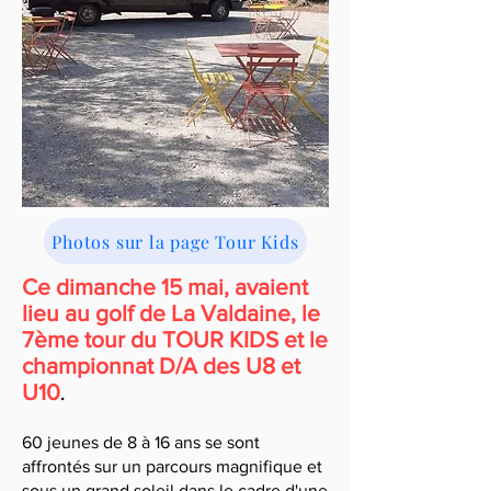
Photos sur la page Tour Kids
Ce dimanche 15 mai, avaient
lieu au golf de La Valdaine, le
7ème tour du TOUR KIDS et le
championnat D/A des U8 et
U10
.
60 jeunes de 8 à 16 ans se sont
affrontés sur un parcours magnifique et
sous un grand soleil dans le cadre d'une