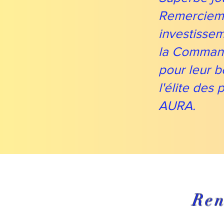
Remercieme
investissem
la Command
pour leur 
l'élite des 
AURA.
Ren