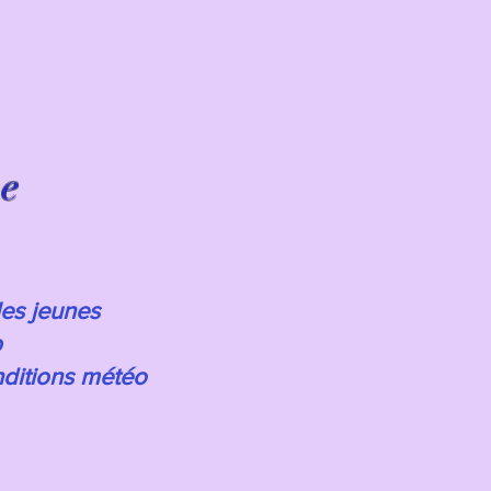
ie
es jeunes
p
nditions météo