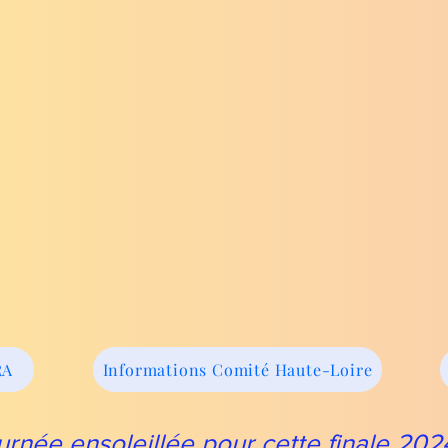
RA
Informations Comité Haute-Loire
urnée ensoleillée pour cette finale 20