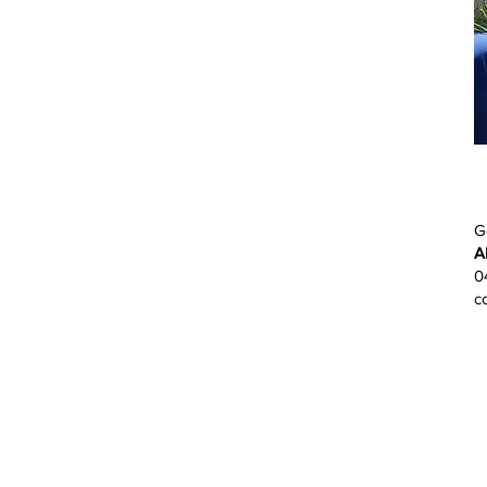
G
A
0
c