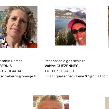
nsable Dames
Responsable golf scolaire
 BERNIS
Valérie GUEZENNEC
06 82 01 44 94
Tél . 06.15.89.46.38
soniabernis@orange.fr
Email :
guezennec.valerie201@gmail.com